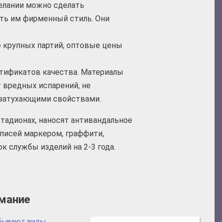
елании можно сделать
ть им фирменный стиль. Они
зе крупных партий, оптовые цены
ртификатов качества. Материалы
 вредных испарений, не
озатухающими свойствами.
стадионах, наносят антивандальное
писей маркером, граффити,
ок службы изделий на 2-3 года.
имание