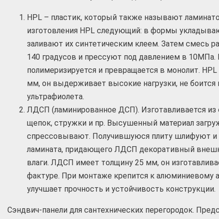
HPL – пластик, который также называют ламинат
изготовления HPL следующий: в формы укладываю
заливают их синтетическим клеем. Затем смесь р
140 градусов и прессуют под давлением в 10МПа. 
полимеризируется и превращается в монолит. HPL
мм, он выдерживает высокие нагрузки, не боится 
ультрафиолета.
ЛДСП (ламинированное ДСП). Изготавливается из 
щепок, стружки и пр. Высушенный материал загру
спрессовывают. Получившуюся плиту шлифуют и
ламината, придающего ЛДСП декоративный внешн
влаги. ЛДСП имеет толщину 25 мм, он изготавлива
фактуре. При монтаже крепится к алюминиевому 
улучшает прочность и устойчивость конструкции.
Сэндвич-панели для сантехнических перегородок. Пред