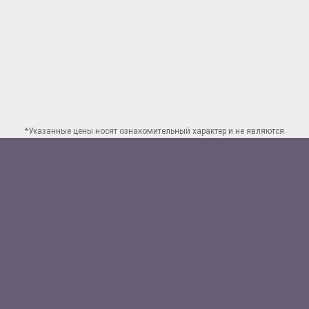
*Указанные цены носят ознакомительный характер и не являются
публичной офертой. Для заказа точного расчета стоимости свяжитесь
по указанным
контактам в Краснодаре
Способы оплаты:
Наличными
Банковской картой
Перевод на счет юр.лица