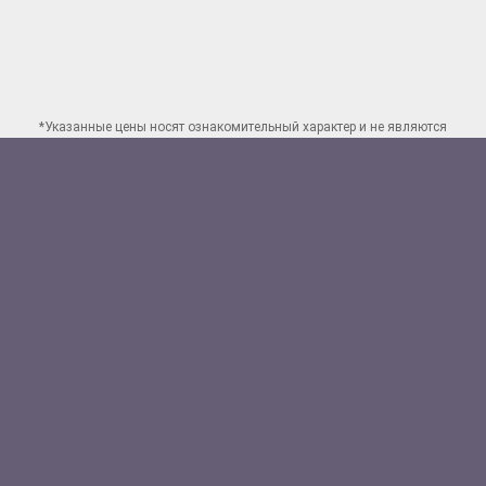
*Указанные цены носят ознакомительный характер и не являются
публичной офертой. Для заказа точного расчета стоимости свяжитесь
по указанным
контактам в Краснодаре
Способы оплаты:
Наличными
Банковской картой
Перевод на счет юр.лица